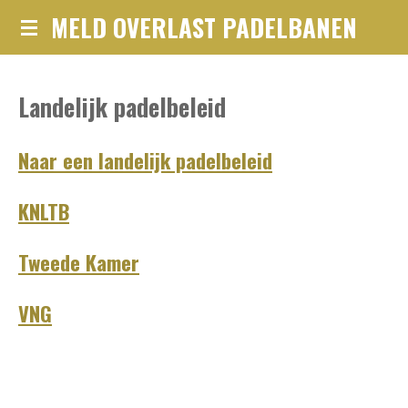
MELD OVERLAST PADELBANEN
Ga
direct
naar
Landelijk padelbeleid
de
hoofdinhoud
Naar een landelijk padelbeleid
KNLTB
Tweede Kamer
VNG