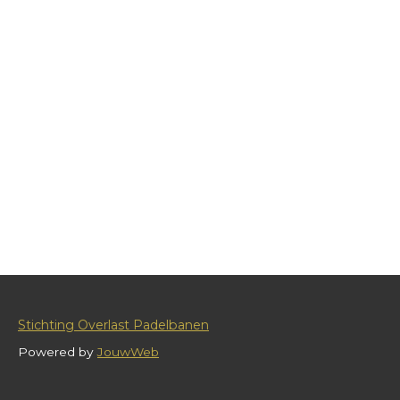
Stichting Overlast Padelbanen
Powered by
JouwWeb