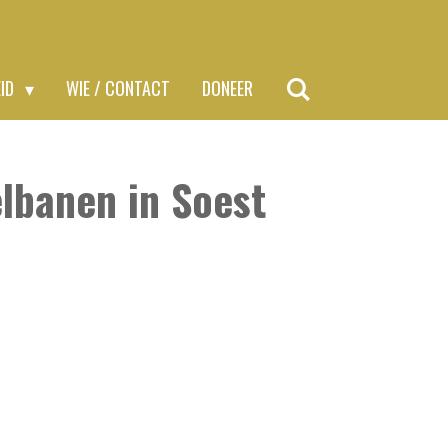
EID
WIE / CONTACT
DONEER
elbanen in Soest