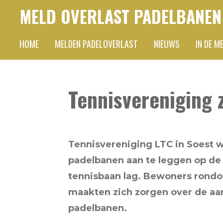
MELD OVERLAST PADELBANEN
Ga
direct
HOME
MELDEN PADELOVERLAST
NIEUWS
IN DE M
naar
de
hoofdinhoud
Tennisvereniging 
Tennisvereniging LTC in Soest w
padelbanen aan te leggen op de
tennisbaan lag. Bewoners rond
maakten zich zorgen over de aa
padelbanen.