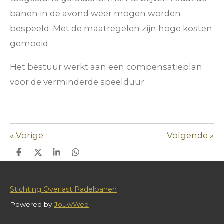
banen in de avond weer mogen worden
bespeeld. Met de maatregelen zijn hoge kosten
gemoeid.
Het bestuur werkt aan een compensatieplan
voor de verminderde speelduur.
«
Vorige
Volgende
»
D
D
S
D
e
e
h
e
l
e
a
l
e
l
r
e
n
e
n
Stichting Overlast Padelbanen
Powered by
JouwWeb