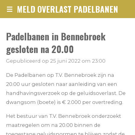
MELD OVERLAST PADELBANEN
Ga
direct
naar
Padelbanen in Bennebroek
de
hoofdinhoud
gesloten na 20.00
Gepubliceerd op 25 juni 2022 om 23:00
De Padelbanen op T.V. Bennebroek zijn na
20.00 uur gesloten naar aanleiding van een
handhavingsverzoek op de geluidsoverlast. De
dwangsom (boete) is € 2.000 per overtreding.
Het bestuur van T.V. Bennebroek onderzoekt
maatregelen om na 20.00 binnen de
toegestane geluidsnormen te blijven zodat de