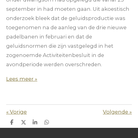
september in had moeten gaan. Uit akoestisch
onderzoek bleek dat de geluidsproductie was
toegenomen na de aanleg van de drie nieuwe
padelbanen in februari en dat de
geluidsnormen die zijn vastgelegd in het
zogenoemde Activiteitenbesluit in de
avondperiode werden overschreden.
Lees meer »
«
Vorige
Volgende
»
D
D
S
D
e
e
h
e
l
e
a
l