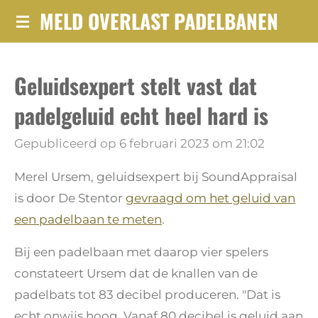
MELD OVERLAST PADELBANEN
Ga
direct
naar
Geluidsexpert stelt vast dat
de
hoofdinhoud
padelgeluid echt heel hard is
Gepubliceerd op 6 februari 2023 om 21:02
Merel Ursem, geluidsexpert bij SoundAppraisal
is door De Stentor
gevraagd om het geluid van
een padelbaan te meten
.
Bij een padelbaan met daarop vier spelers
constateert Ursem dat de knallen van de
padelbats tot 83 decibel produceren. "Dat is
echt onwijs hoog. Vanaf 80 decibel is geluid aan