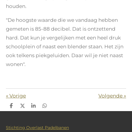
houden.
"De hoogste waarde die we vandaag hebben
gemeten is 85-88 decibel. Dat is ontzettend
hard. Dat kun je vergelijken met een heel druk
schoolplein of naast een blender staan. Het zijn
ook telkens piekgeluiden. Daar wil je niet naast
wonen".
«
Vorige
Volgende
»
D
D
S
D
e
e
h
e
l
e
a
l
e
l
r
e
n
e
n
Stichting Overlast Padelbanen