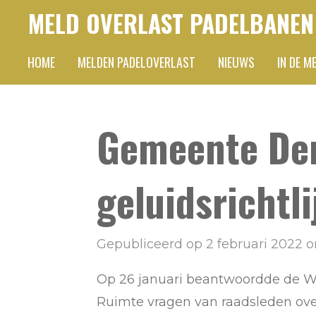
MELD OVERLAST PADELBANEN
Ga
direct
HOME
MELDEN PADELOVERLAST
NIEUWS
IN DE M
naar
de
hoofdinhoud
Gemeente Den
geluidsrichtl
Gepubliceerd op 2 februari 2022 o
Op 26 januari beantwoordde de 
Ruimte vragen van raadsleden ov