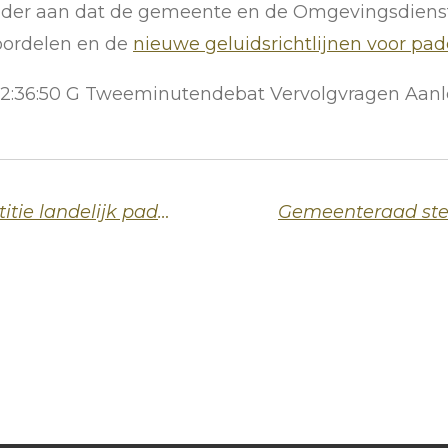
houder aan dat de gemeente en de Omgevingsdien
oordelen en de
nieuwe geluidsrichtlijnen voor pad
2:36:50 G Tweeminutendebat Vervolgvragen Aan
Meer dan 50 locaties steunen petitie landelijk padelbeleid