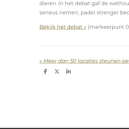
dieren. In het debat gaf de wet
serieus nemen, padel strenger be
Bekijk het debat »
(markeerpunt 0
«
D
D
S
e
e
h
l
e
a
e
l
r
n
e