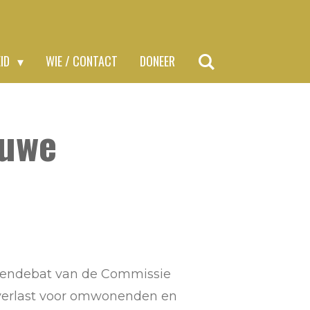
EID
WIE / CONTACT
DONEER
euwe
tendebat van de Commissie
verlast voor omwonenden en