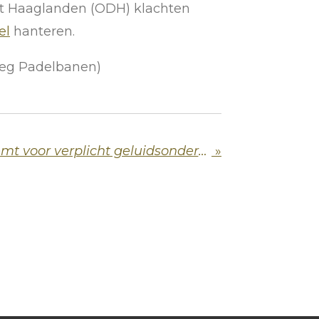
st Haaglanden (ODH) klachten
el
hanteren.
leg Padelbanen)
Gemeenteraad stemt voor verplicht geluidsonderzoek
»